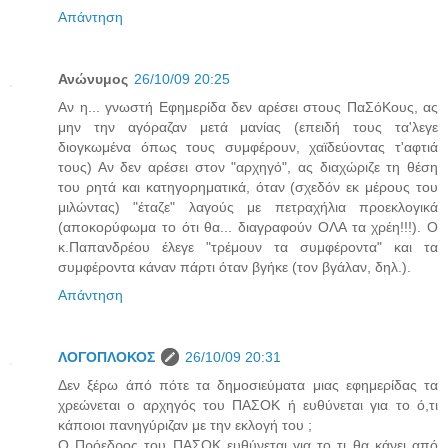
Απάντηση
Ανώνυμος
26/10/09 20:25
Αν η... γνωστή Εφημερίδα δεν αρέσει στους ΠαΣόΚους, ας
μην την αγόραζαν μετά μανίας (επειδή τους τα'λεγε
διογκωμένα όπως τους συμφέρουν, χαϊδεύοντας τ'αφτιά
τους) Αν δεν αρέσει στον "αρχηγό", ας διαχώριζε τη θέση
του ρητά και κατηγορηματικά, όταν (σχεδόν εκ μέρους του
μιλώντας) "έταζε" λαγούς με πετραχήλια προεκλογικά
(αποκορύφωμα το ότι θα... διαγραφούν ΟΛΑ τα χρέη!!!). Ο
κ.Παπανδρέου έλεγε "τρέμουν τα συμφέροντα" και τα
συμφέροντα κάναν πάρτι όταν βγήκε (τον βγάλαν, δηλ.).
Απάντηση
ΛΟΓΟΠΛΟΚΟΣ
26/10/09 20:31
Δεν ξέρω άπό πότε τα δημοσιεύματα μιας εφημερίδας τα
χρεώνεται ο αρχηγός του ΠΑΣΟΚ ή ευθύνεται για το ό,τι
κάποιοι πανηγύριζαν με την εκλογή του ;
Ο Πρόεδρος του ΠΑΣΟΚ ευθύνεται για το τι θα κάνει από