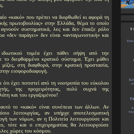
ς.
ταίο «κακό» που πρέπει να διορθωθεί κι αφορά τη
τικής πρωτοβουλίας» στην Ελλάδα, θέμα το οποίο
 αγνοούν συστηματικά, λες και δεν έπαιξε ρόλο
T
ρα «δεν παράγει» δεν είναι «ανταγωνιστική» και
Επικ
ιδιωτικού τομέα έχει πάθει σήψη από την
ε το διεφθαρμένο κρατικό σύστημα. Έχει μάθει
ις μίζες, στη διαφθορά, στην κρατική προστασία,
στην εισφοροδιαφυγή.
Κρί
αι ότι έχει ποτιστεί από τη νοοτροπία του εύκολου
στ
χτής, της προχειρότητας, πολύ συχνά της
λάτη και του εργαζομένου!
ΤΑ
αυτό το «κακό» είναι συνέπεια των άλλων. Αν
Α
πάρ
ίσιο λειτουργίας, αν υπήρχε αποτελεσματική
ογή των νόμων, αν η Πολιτεία λειτουργούσε και
ο, τότε και ο επιχειρηματίας θα λειτουργούσε
λλες χώρες του κόσμου.