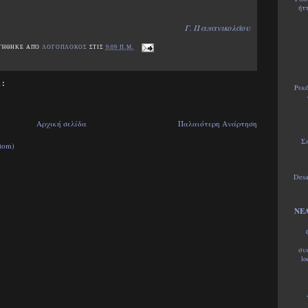
ήτ
Γ. Παπανικολάου
ΤΉΘΗΚΕ ΑΠΌ
ΛΟΓΟΠΛΟΚΟΣ
ΣΤΙΣ
9:09 Π.Μ.
:
Ρεκ
Αρχική σελίδα
Παλαιότερη Ανάρτηση
Σ
tom)
Desa
ΝΕΑ
συ
lo