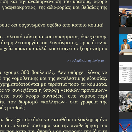
ωση και την αναδιοργάνωση του κράτους, αφορά
 γραφειοκρατίας, της αδιαφορίας και βεβαίως της
χουμε δει οργανωμένο σχέδιο από κάποιο κόμμα!
το πολιτικό σύστημα και τα κόμματα, όπως επίσης
κότερη λειτουργία του Συντάγματος, προς όφελος
τοιχεία πρακτικά αλλά και στοιχεία εξευμενισμού
>>>Διαβάστε τη συνέχεια...
α έχουμε 300 βουλευτές. Δεν υπάρχει λόγος να
 της νομοθετικής και της εκτελεστικής εξουσίας.
 χρηματοδοτούνται με τεράστια ποσά τα κόμματα,
ος να συνεχίζεται η ύπαρξη «ειδικών προνομίων»
 είτε αυτό αφορά συντάξεις, είτε νόμους περί
ίτε τον διορισμό «κολλητών» στα γραφεία της
ύς μισθούς.
α δεν έχει σπεύσει να καταθέσει ολοκληρωμένο
α το πολιτικό σύστημα και την αναθεώρηση του
τα που κατά την άποψή μου αφορούν την ίδια τη