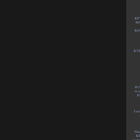
ΚΡ
ΜΑ
ΚΟ
ΚΥΣ
Η Γ
τελ
Ε
Γιο
Νίκ
ΚΙ
αυτα