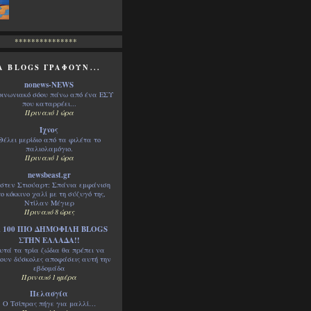
***************
A BLOGS ΓΡΑΦΟΥΝ...
nonews-NEWS
οινωνιακό σόου πάνω από ένα ΕΣΥ
που καταρρέει...
Πριν από 1 ώρα
Ίχνος
Θέλει μερίδιο από τα φιλέτα το
παλιολαμόγιο.
Πριν από 1 ώρα
newsbeast.gr
στεν Στιούαρτ: Σπάνια εμφάνιση
ο κόκκινο χαλί με τη σύζυγό της,
Ντίλαν Μέγιερ
Πριν από 8 ώρες
 100 ΠΙΟ ΔΗΜΟΦΙΛΗ BLOGS
ΣΤΗΝ ΕΛΛΑΔΑ!!
υτά τα τρία ζώδια θα πρέπει να
ουν δύσκολες αποφάσεις αυτή την
εβδομάδα
Πριν από 1 ημέρα
Πελασγία
Ο Τσίπρας πήγε για μαλλί…