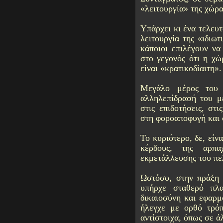
«λειτουργία» της χώρα
Υπάρχει κι ένα τελευ
λειτουργία της «ιδιω
κάποιοι επιλέγουν να
στο γεγονός ότι η χώ
είναι «κρατικοδίαιτη».
Μεγάλο μέρος του 
αλληλεπίδρασή του μ
στις επιδοτήσεις, στ
στη φοροαποφυγή και 
Το κυριότερο, δε, είν
κέρδους, της αρπα
εκμετάλλευσης του πε
Ωστόσο, στην πράξη 
υπήρχε σταθερό πλα
δικαιοσύνη και εφαρμ
ήλεγχε με ορθό τρόπ
αντίστοιχα, όπως σε ά