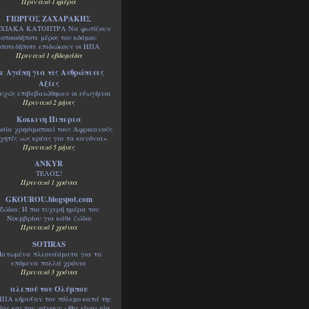
Πριν από 1 ημέρα
ΓΙΩΡΓΟΣ ΖΑΧΑΡΑΚΗΣ
ΧΙΑΚΑ ΚΑΤΟΠΤΡΑ Να φωτίζουν
οποιοδήποτε μέρος του κόσμου
οποτεδήποτε επιδιώκουν οι ΗΠΑ
Πριν από 1 εβδομάδα
ε Αγάπη για τις Ανθρώπινες
Αξίες
υχώς επιβεβαιώθηκαν οι εξωγήινοι
Πριν από 2 μήνες
Κοκκινη Πιπερια
σία χρησιμοποιεί τους Αφρικανούς
χητές «ως κρέας για τα κανόνια»
Πριν από 5 μήνες
ANKYR
ΤΕΛΟΣ!
Πριν από 1 χρόνια
GKOUROU.blogspot.com
Ζώδια: Η πιο τυχερή ημέρα του
Νοεμβρίου για κάθε ζώδιο
Πριν από 1 χρόνια
SOTIRAS
ατωμένα πλεονάσματα για τα
επόμενα πολλά χρόνια
Πριν από 3 χρόνια
αλεπού του Ολύμπου
ΗΠΑ κήρυξαν τον πόλεμο κατά της
ίας και τον χάνουν - Θα είναι μία