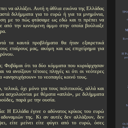
πει να αλλάξει. Αυτή η άθλια εικόνα της Ελλάδας
ΤΡΟ
αστά διλήμματα για το ευρώ ή για τα μνημόνια,
ση με το πώς φτάσαμε ως εδώ και τι πρέπει να
με από την κινούμενη άμμο στην οποία βούλιαξε
Μ
ρα.
Ευτ
υτά τα καυτά προβλήματα θα ήταν εξαιρετικά
τους εταίρους μας, ακόμη και ως επιχείρημα για
ρόνου.
Η Ρω
μα
ι; Φοβάμαι ότι τα δύο κόμματα που κυριάρχησαν
αι να ανοίξουν τέτοιες πληγές κι ότι οι νεότερες
α «ανησυχήσουν» το νεοπαγές κοινό τους.
, τελικά, όχι μόνο για τους πολιτικούς, αλλά και
να ασχολούνται με θέματα «απλά», με διλήμματα
ρούδες, παρά με την ουσία.
Μ
ία: Η Ελλάδα έγινε ο αδύνατος κρίκος του ευρώ
 αδυναμιών της. Κι αν αυτές δεν αλλάξουν, δεν
ει, είτε μείνει είτε φύγει από το ευρώ, όσες
Οι 
Ρωσ