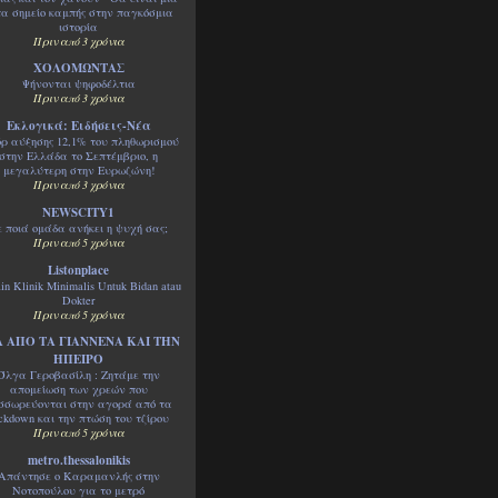
τα σημείο καμπής στην παγκόσμια
ιστορία
Πριν από 3 χρόνια
ΧΟΛΟΜΩΝΤΑΣ
Ψήνονται ψηφοδέλτια
Πριν από 3 χρόνια
Εκλογικά: Ειδήσεις-Νέα
όρ αύξησης 12,1% του πληθωρισμού
στην Ελλάδα το Σεπτέμβριο, η
μεγαλύτερη στην Ευρωζώνη!
Πριν από 3 χρόνια
NEWSCITY1
ε ποιά ομάδα ανήκει η ψυχή σας;
Πριν από 5 χρόνια
Listonplace
in Klinik Minimalis Untuk Bidan atau
Dokter
Πριν από 5 χρόνια
 ΑΠΟ ΤΑ ΓΙΑΝΝΕΝΑ ΚΑΙ ΤΗΝ
ΗΠΕΙΡΟ
Όλγα Γεροβασίλη : Ζητάμε την
απομείωση των χρεών που
σσωρεύονται στην αγορά από τα
ckdown και την πτώση του τζίρου
Πριν από 5 χρόνια
metro.thessalonikis
Απάντησε ο Καραμανλής στην
Νοτοπούλου για το μετρό