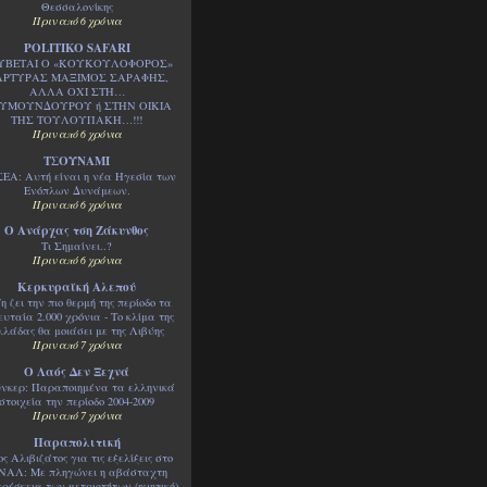
Θεσσαλονίκης
Πριν από 6 χρόνια
POLITIKO SAFARI
ΥΒΕΤΑΙ Ο «ΚΟΥΚΟΥΛΟΦΟΡΟΣ»
ΡΤΥΡΑΣ ΜΑΞΙΜΟΣ ΣΑΡΑΦΗΣ,
ΑΛΛΑ ΟΧΙ ΣΤΗ…
ΥΜΟΥΝΔΟΥΡΟΥ ή ΣΤΗΝ ΟΙΚΙΑ
ΤΗΣ ΤΟΥΛΟΥΠΑΚΗ…!!!
Πριν από 6 χρόνια
ΤΣΟΥΝΑΜΙ
ΕΑ: Αυτή είναι η νέα Ηγεσία των
Ενόπλων Δυνάμεων.
Πριν από 6 χρόνια
Ο Ανάρχας τση Ζάκυνθος
Τι Σημαίνει..?
Πριν από 6 χρόνια
Κερκυραϊκή Αλεπού
η ζει την πιο θερμή της περίοδο τα
ευταία 2.000 χρόνια - Το κλίμα της
λλάδας θα μοιάσει με της Λιβύης
Πριν από 7 χρόνια
Ο Λαός Δεν Ξεχνά
ύνκερ: Παραποιημένα τα ελληνικά
στοιχεία την περίοδο 2004-2009
Πριν από 7 χρόνια
Παραπολιτική
ος Αλιβιζάτος για τις εξελίξεις στο
ΝΑΛ: Με πληγώνει η αβάσταχτη
ρέσκεια των μετριοτήτων (ηχητικό)